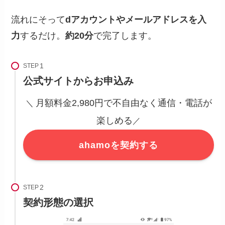
流れにそって
dアカウントやメールアドレスを入
力
するだけ。
約20分
で完了します。
STEP
公式サイトからお申込み
月額料金2,980円で不自由なく通信・電話が
＼
楽しめる
／
ahamoを契約する
STEP
契約形態の選択