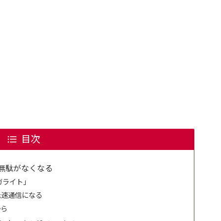
目次
無駄がなくなる
ガライト」
の低速通信になる
から